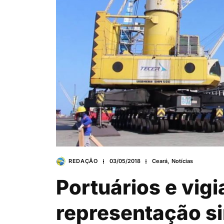
REDAÇÃO
03/05/2018
Ceará
,
Notícias
Portuários e vig
representação s