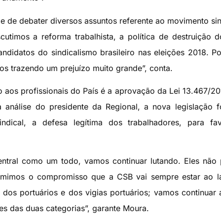
e de debater diversos assuntos referente ao movimento sin
utimos a reforma trabalhista, a política de destruição d
ndidatos do sindicalismo brasileiro nas eleições 2018. P
nos trazendo um prejuízo muito grande”, conta.
 aos profissionais do País é a aprovação da Lei 13.467/20
 Na análise do presidente da Regional, a nova legislação 
ndical, a defesa legítima dos trabalhadores, para fav
entral como um todo, vamos continuar lutando. Eles nã
umimos o compromisso que a CSB vai sempre estar ao l
 dos portuários e dos vigias portuários; vamos continuar 
es das duas categorias”, garante Moura.