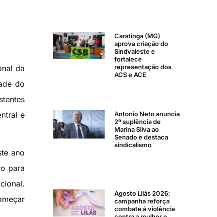
Caratinga (MG)
aprova criação do
Sindvaleste e
fortalece
representação dos
onal da
ACS e ACE
dade do
stentes
Antonio Neto anuncia
ntral e
2ª suplência de
Marina Silva ao
Senado e destaca
sindicalismo
ste ano
ro para
cional.
Agosto Lilás 2026:
começar
campanha reforça
combate à violência
contra a mulher e