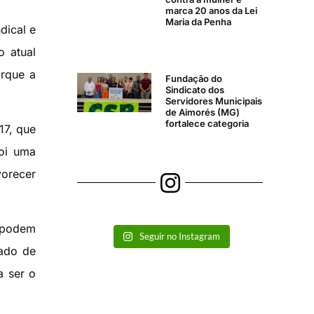
marca 20 anos da Lei
Maria da Penha
dical e
o atual
orque a
Fundação do
Sindicato dos
Servidores Municipais
de Aimorés (MG)
fortalece categoria
17, que
foi uma
orecer
o podem
Seguir no Instagram
ado de
a ser o