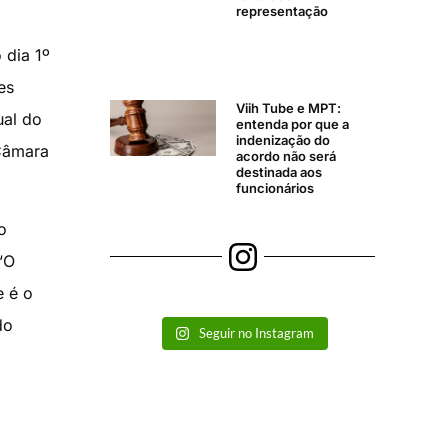
representação
 dia 1º
es
Viih Tube e MPT:
ual do
entenda por que a
indenização do
 Câmara
acordo não será
destinada aos
funcionários
o
“O
e é o
do
Seguir no Instagram