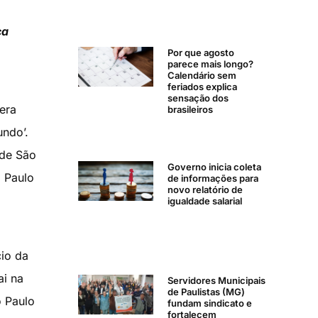
ça
Por que agosto
parece mais longo?
Calendário sem
feriados explica
sensação dos
 era
brasileiros
ndo’.
 de São
Governo inicia coleta
o Paulo
de informações para
novo relatório de
igualdade salarial
cio da
ai na
Servidores Municipais
de Paulistas (MG)
o Paulo
fundam sindicato e
fortalecem