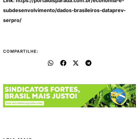
Link: https://portaldisparada.com.br/economia-e-
subdesenvolvimento/dados-brasileiros-dataprev-
serpro/
COMPARTILHE: