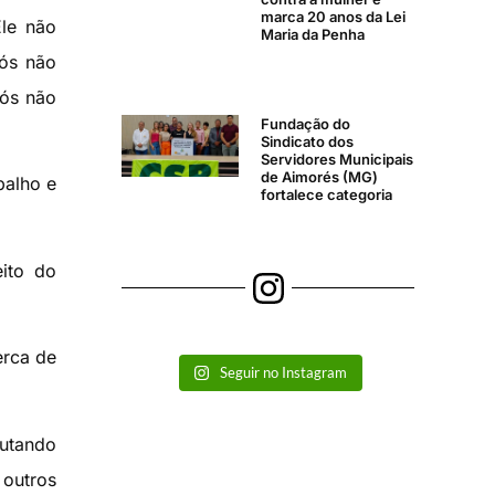
marca 20 anos da Lei
Ele não
Maria da Penha
nós não
nós não
Fundação do
Sindicato dos
Servidores Municipais
de Aimorés (MG)
balho e
fortalece categoria
ito do
erca de
Seguir no Instagram
lutando
outros