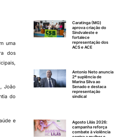
Caratinga (MG)
aprova criação do
Sindvaleste e
fortalece
representação dos
ram uma
ACS e ACE
ra dos
ipais,
Antonio Neto anuncia
2ª suplência de
Marina Silva ao
), João
Senado e destaca
representação
ntia do
sindical
saúde e
Agosto Lilás 2026:
campanha reforça
combate à violência
contra a mulher e