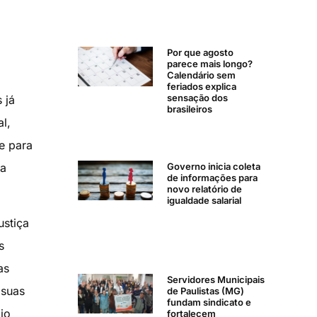
Por que agosto
parece mais longo?
Calendário sem
feriados explica
sensação dos
 já
brasileiros
l,
e para
Governo inicia coleta
da
de informações para
novo relatório de
igualdade salarial
ustiça
s
as
Servidores Municipais
 suas
de Paulistas (MG)
fundam sindicato e
io
fortalecem