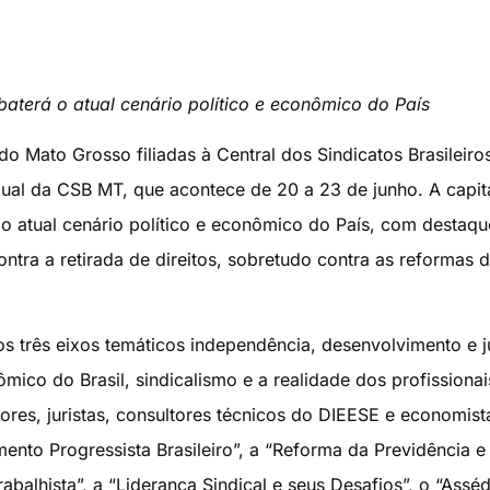
aterá o atual cenário político e econômico do País
do Mato Grosso filiadas à Central dos Sindicatos Brasileiros
al da CSB MT, que acontece de 20 a 23 de junho. A capita
o atual cenário político e econômico do País, com destaqu
ntra a retirada de direitos, sobretudo contra as reformas 
s três eixos temáticos independência, desenvolvimento e j
ômico do Brasil, sindicalismo e a realidade dos profissionai
ores, juristas, consultores técnicos do DIEESE e economist
mento Progressista Brasileiro”, a “Reforma da Previdência e
balhista”, a “Liderança Sindical e seus Desafios”, o “Asséd