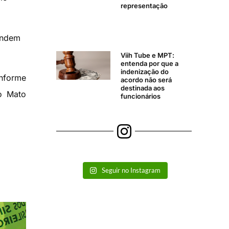
representação
tendem
Viih Tube e MPT:
entenda por que a
indenização do
onforme
acordo não será
destinada aos
o Mato
funcionários
Seguir no Instagram