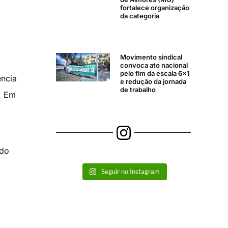
fortalece organização
da categoria
Movimento sindical
convoca ato nacional
pelo fim da escala 6×1
ência
e redução da jornada
de trabalho
. Em
ado
Seguir no Instagram