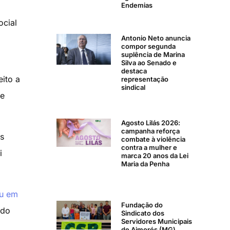
Endemias
ocial
Antonio Neto anuncia
compor segunda
suplência de Marina
Silva ao Senado e
destaca
ito a
representação
sindical
re
Agosto Lilás 2026:
campanha reforça
os
combate à violência
contra a mulher e
i
marca 20 anos da Lei
Maria da Penha
ou em
Fundação do
 do
Sindicato dos
Servidores Municipais
de Aimorés (MG)