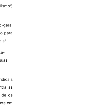
lismo”,
o-geral
do para
is”.
ce-
suas
ndicais
ntra as
e de os
ente em