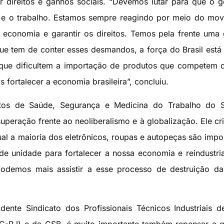
r direitos e ganhos sociais. “Devemos lutar para que o 
tal e o trabalho. Estamos sempre reagindo por meio do mo
a economia e garantir os direitos. Temos pela frente uma
que tem de conter esses desmandos, a força do Brasil está
s que dificultem a importação de produtos que competem
 fortalecer a economia brasileira”, concluiu.
ntos de Saúde, Segurança e Medicina do Trabalho do S
peração frente ao neoliberalismo e à globalização. Ele cri
qual a maioria dos eletrônicos, roupas e autopeças são impo
 unidade para fortalecer a nossa economia e reindustria
podemos mais assistir a esse processo de destruição d
nte Sindicato dos Profissionais Técnicos Industriais d