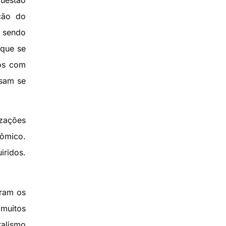
questão
ção do
m sendo
 que se
dos com
isam se
izações
nômico.
iridos.
oram os
 muitos
talismo