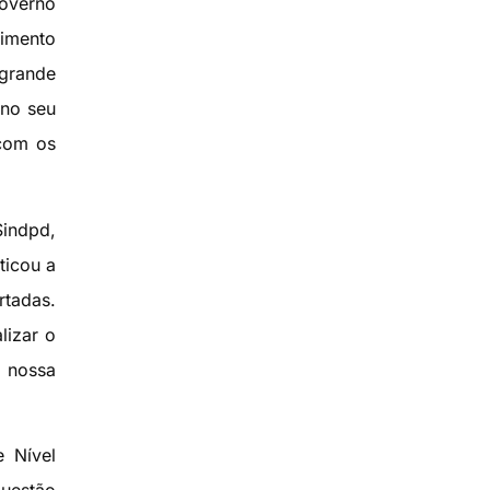
governo
vimento
 grande
 no seu
 com os
indpd,
ticou a
rtadas.
lizar o
a nossa
e Nível