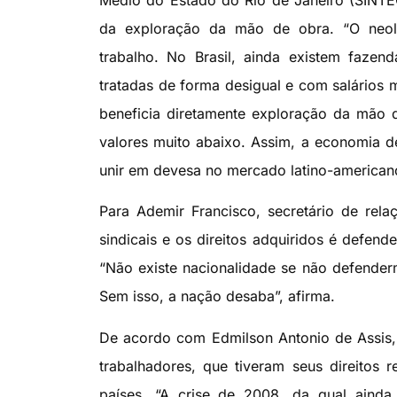
Médio do Estado do Rio de Janeiro (SINTE
da exploração da mão de obra. “O neoli
trabalho. No Brasil, ainda existem faze
tratadas de forma desigual e com salários
beneficia diretamente exploração da mão
valores muito abaixo. Assim, a economia d
unir em devesa no mercado latino-americano
Para Ademir Francisco, secretário de rela
sindicais e os direitos adquiridos é defen
“Não existe nacionalidade se não defender
Sem isso, a nação desaba”, afirma.
De acordo com Edmilson Antonio de Assis, 
trabalhadores, que tiveram seus direitos 
países. “A crise de 2008, da qual ainda