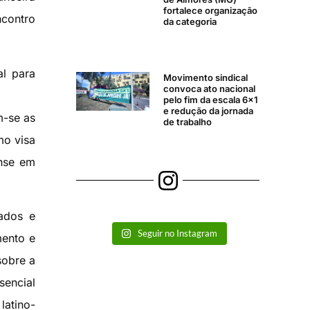
fortalece organização
contro
da categoria
al para
Movimento sindical
convoca ato nacional
pelo fim da escala 6×1
e redução da jornada
m-se as
de trabalho
mo visa
ense em
ados e
Seguir no Instagram
mento e
sobre a
sencial
latino-