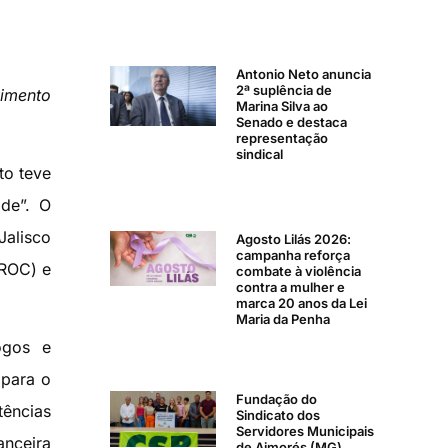
Antonio Neto anuncia
2ª suplência de
vimento
Marina Silva ao
Senado e destaca
representação
sindical
to teve
de”. O
alisco
Agosto Lilás 2026:
campanha reforça
CROC) e
combate à violência
contra a mulher e
marca 20 anos da Lei
Maria da Penha
logos e
 para o
Fundação do
tências
Sindicato dos
Servidores Municipais
anceira
de Aimorés (MG)