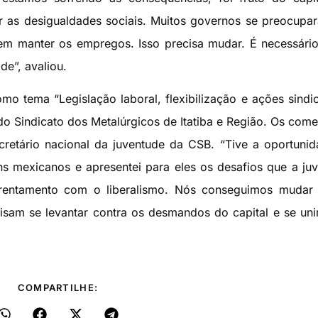
r as desigualdades sociais. Muitos governos se preocup
m manter os empregos. Isso precisa mudar. É necessári
de”, avaliou.
o tema “Legislação laboral, flexibilização e ações sindic
 do Sindicato dos Metalúrgicos de Itatiba e Região. Os come
retário nacional da juventude da CSB. “Tive a oportuni
ns mexicanos e apresentei para eles os desafios que a ju
frentamento com o liberalismo. Nós conseguimos mudar 
cisam se levantar contra os desmandos do capital e se un
COMPARTILHE: