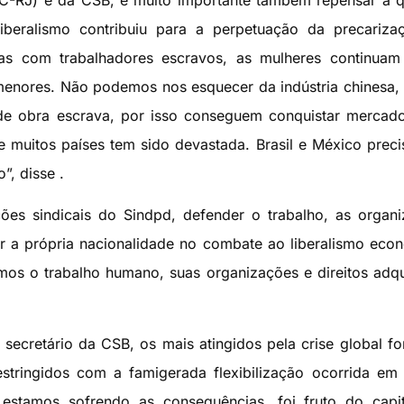
C-RJ) e da CSB, é muito importante também repensar a 
beralismo contribuiu para a perpetuação da precariza
ndas com trabalhadores escravos, as mulheres continua
 menores. Não podemos nos esquecer da indústria chinesa,
 de obra escrava, por isso conseguem conquistar merca
e muitos países tem sido devastada. Brasil e México prec
”, disse .
ções sindicais do Sindpd, defender o trabalho, as organ
der a própria nacionalidade no combate ao liberalismo eco
mos o trabalho humano, suas organizações e direitos adqu
secretário da CSB, os mais atingidos pela crise global f
restringidos com a famigerada flexibilização ocorrida em
 estamos sofrendo as consequências, foi fruto do capi