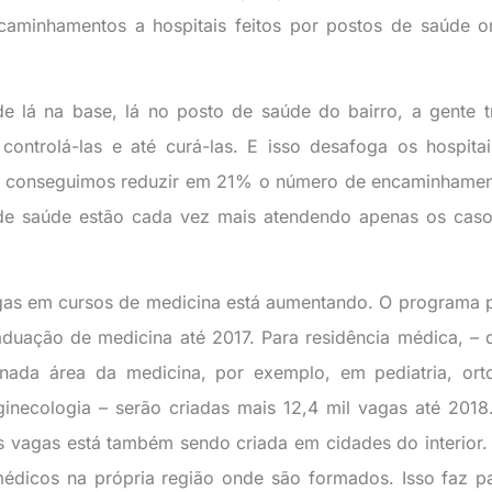
minhamentos a hospitais feitos por postos de saúde o
 lá na base, lá no posto de saúde do bairro, a gente t
ontrolá-las e até curá-las. E isso desafoga os hospita
s, conseguimos reduzir em 21% o número de encaminhame
s de saúde estão cada vez mais atendendo apenas os cas
gas em cursos de medicina está aumentando. O programa 
aduação de medicina até 2017. Para residência médica, –
inada área da medicina, por exemplo, em pediatria, ort
ginecologia – serão criadas mais 12,4 mil vagas até 201
s vagas está também sendo criada em cidades do interior.
médicos na própria região onde são formados. Isso faz p