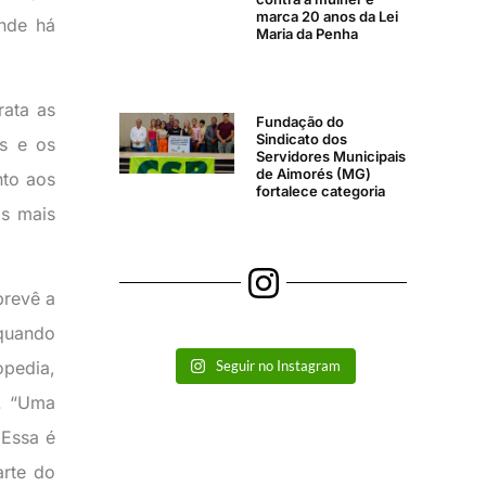
marca 20 anos da Lei
nde há
Maria da Penha
rata as
Fundação do
Sindicato dos
is e os
Servidores Municipais
de Aimorés (MG)
nto aos
fortalece categoria
os mais
prevê a
 quando
Seguir no Instagram
opedia,
8. “Uma
 Essa é
arte do