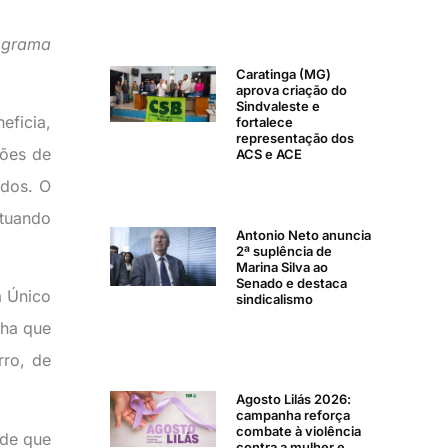
rograma
Caratinga (MG)
aprova criação do
Sindvaleste e
eficia,
fortalece
representação dos
hões de
ACS e ACE
idos. O
atuando
Antonio Neto anuncia
2ª suplência de
Marina Silva ao
Senado e destaca
a Único
sindicalismo
nha que
rro, de
Agosto Lilás 2026:
campanha reforça
combate à violência
úde que
contra a mulher e