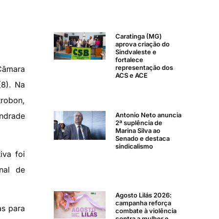
Caratinga (MG)
aprova criação do
Sindvaleste e
fortalece
representação dos
Câmara
ACS e ACE
(8). Na
trobon,
Antonio Neto anuncia
Andrade
2ª suplência de
Marina Silva ao
Senado e destaca
sindicalismo
iva foi
nal de
Agosto Lilás 2026:
campanha reforça
as para
combate à violência
contra a mulher e