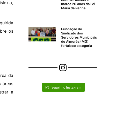
lexia,
marca 20 anos da Lei
Maria da Penha
quirida
Fundação do
obre os
Sindicato dos
Servidores Municipais
de Aimorés (MG)
fortalece categoria
área da
s áreas
Seguir no Instagram
trar a