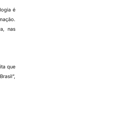
logia é
rmação.
a, nas
ita que
rasil”,