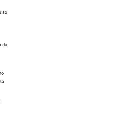
s ao
o da
mo
sso
m