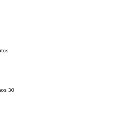
.
itos.
mos 30