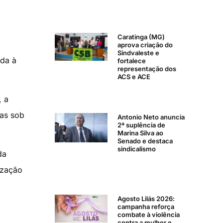
Caratinga (MG)
aprova criação do
Sindvaleste e
ada à
fortalece
representação dos
ACS e ACE
, a
ras sob
Antonio Neto anuncia
2ª suplência de
Marina Silva ao
Senado e destaca
sindicalismo
da
ização
Agosto Lilás 2026:
campanha reforça
combate à violência
contra a mulher e