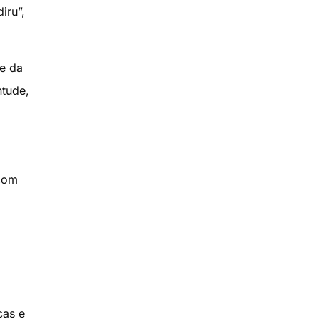
iru”,
te da
ntude,
 com
cas e