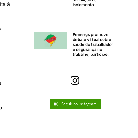
ita à
isolamento
o
Femergs promove
debate virtual sobre
saúde do trabalhador
e segurança no
trabalho; participe!
s
Seguir no Instagram
o