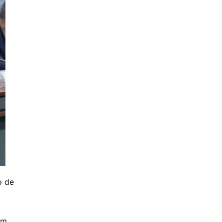
o de
am