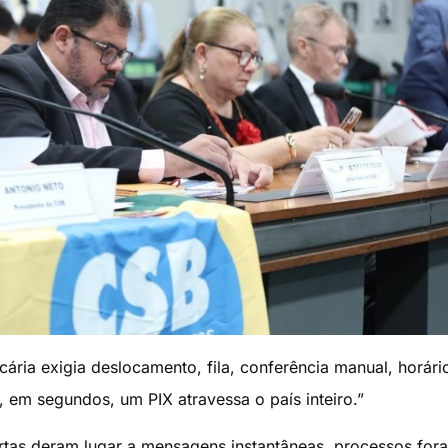
ria exigia deslocamento, fila, conferência manual, horári
 em segundos, um PIX atravessa o país inteiro.”
rtas deram lugar a mensagens instantâneas, processos for