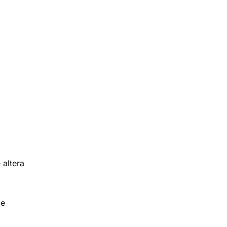
 altera
 e