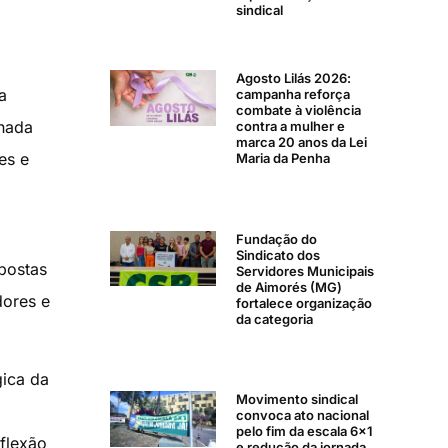
sindical
Agosto Lilás 2026:
a
campanha reforça
combate à violência
rnada
contra a mulher e
marca 20 anos da Lei
es e
Maria da Penha
Fundação do
Sindicato dos
postas
Servidores Municipais
de Aimorés (MG)
dores e
fortalece organização
da categoria
gica da
Movimento sindical
a
convoca ato nacional
pelo fim da escala 6×1
flexão
e redução da jornada