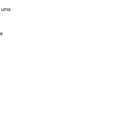
r uma
de