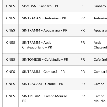
CNES
SISMUSA – Sanharó – PE
PE
Sanharó
CNES
SINTRACAN – Antonina – PR
PR
Antonin
CNES
SINTRAMM – Apucarana – PR
PR
Apucara
CNES
SINTRAMM – Assis
PR
Assis
Chateaubriand – PR
Chateau
CNES
SINTOMEGE – Cafelândia – PR
PR
Cafelând
CNES
SINTRAMM – Cambará – PR
PR
Cambar
CNES
SINTRACAM – Cambé – PR
PR
Cambé
CNES
SINTMCAM – Campo Mourão –
PR
Campo
PR
Mourão