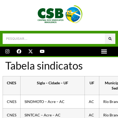
Galeria De Fotos
Fale Conosco
Tabela sindicatos
CNES
Sigla – Cidade – UF
UF
Municíp
Sed
CNES
SINDMOTO – Acre – AC
AC
Rio Bran
CNES
SINTCAC – Acre – AC
AC
Rio Bran