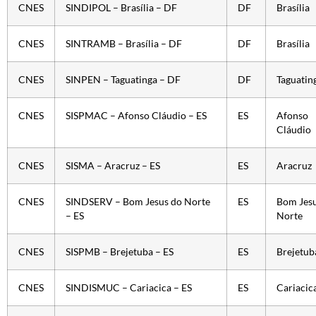
CNES
SINDIPOL – Brasília – DF
DF
Brasília
CNES
SINTRAMB – Brasília – DF
DF
Brasília
CNES
SINPEN – Taguatinga – DF
DF
Taguatin
CNES
SISPMAC – Afonso Cláudio – ES
ES
Afonso
Cláudio
CNES
SISMA – Aracruz – ES
ES
Aracruz
CNES
SINDSERV – Bom Jesus do Norte
ES
Bom Jesu
– ES
Norte
CNES
SISPMB – Brejetuba – ES
ES
Brejetub
CNES
SINDISMUC – Cariacica – ES
ES
Cariacic