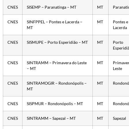
CNES
SISEMP – Paranatinga – MT
MT
Paranati
CNES
SINFPPEL – Pontes e Lacerda –
MT
Pontes e
MT
Lacerda
CNES
SISMUPE – Porto Esperidião – MT
MT
Porto
Esperidi
CNES
SINTRAMM – Primavera do Leste
MT
Primaver
– MT
Leste
CNES
SINTRAMOGIR – Rondonópolis –
MT
Rondonó
MT
CNES
SISPMUR – Rondonópolis – MT
MT
Rondonó
CNES
SINTRAMM – Sapezal – MT
MT
Sapezal