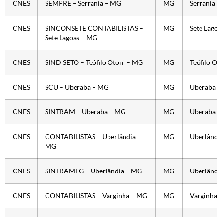
CNES
SEMPRE – Serrania – MG
MG
Serrania
CNES
SINCONSETE CONTABILISTAS –
MG
Sete Lag
Sete Lagoas – MG
CNES
SINDISETO – Teófilo Otoni – MG
MG
Teófilo 
CNES
SCU – Uberaba – MG
MG
Uberaba
CNES
SINTRAM – Uberaba – MG
MG
Uberaba
CNES
CONTABILISTAS – Uberlândia –
MG
Uberlând
MG
CNES
SINTRAMEG – Uberlândia – MG
MG
Uberlând
CNES
CONTABILISTAS – Varginha – MG
MG
Varginha