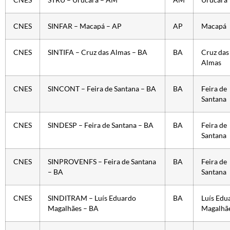
CNES
STRU – Urucará – AM
AM
Urucará
CNES
SINFAR – Macapá – AP
AP
Macapá
CNES
SINTIFA – Cruz das Almas – BA
BA
Cruz das
Almas
CNES
SINCONT – Feira de Santana – BA
BA
Feira de
Santana
CNES
SINDESP – Feira de Santana – BA
BA
Feira de
Santana
CNES
SINPROVENFS – Feira de Santana
BA
Feira de
– BA
Santana
CNES
SINDITRAM – Luís Eduardo
BA
Luís Edu
Magalhães – BA
Magalhã