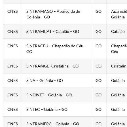
CNES
SINTRAMAGO – Aparecida de
GO
Aparecid
Goiânia – GO
Goiânia
CNES
SINTRAMCAT – Catalão – GO
GO
Catalão
CNES
SINTRACEU – Chapadão do Céu –
GO
Chapadã
GO
Céu
CNES
SINTRAMGE -Cristalina – GO
GO
Cristalin
CNES
SINA – Goiânia – GO
GO
Goiânia
CNES
SINDIVET – Goiânia – GO
GO
Goiânia
CNES
SINTEC – Goiânia – GO
GO
Goiânia
CNES
SINTRAMERC – Goiânia – GO
GO
Goiânia