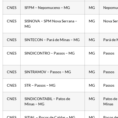
CNES
SFPM – Nepomuceno – MG
MG
Nepomu
CNES
SISNOVA – SPM Nova Serrana –
MG
Nova Ser
MG
CNES
SINTECON – Pará de Minas – MG
MG
Pará de 
CNES
SINDICONTRO – Passos – MG
MG
Passos
CNES
SINTRAMOV – Passos – MG
MG
Passos
CNES
STR – Passos – MG
MG
Passos
CNES
SINDICONTABIL – Patos de
MG
Patos de
Minas – MG
Minas
CNES
SITIAL – Poços de Caldas – MG
MG
Poços de