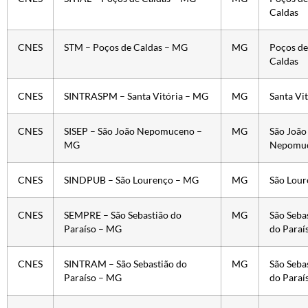
Caldas
CNES
STM – Poços de Caldas – MG
MG
Poços de
Caldas
CNES
SINTRASPM – Santa Vitória – MG
MG
Santa Vi
CNES
SISEP – São João Nepomuceno –
MG
São João
MG
Nepomu
CNES
SINDPUB – São Lourenço – MG
MG
São Lour
CNES
SEMPRE – São Sebastião do
MG
São Seba
Paraíso – MG
do Paraí
CNES
SINTRAM – São Sebastião do
MG
São Seba
Paraíso – MG
do Paraí