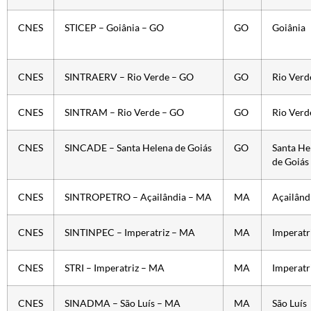
CNES
STICEP – Goiânia – GO
GO
Goiânia
CNES
SINTRAERV – Rio Verde – GO
GO
Rio Verd
CNES
SINTRAM – Rio Verde – GO
GO
Rio Verd
CNES
SINCADE – Santa Helena de Goiás
GO
Santa He
de Goiás
CNES
SINTROPETRO – Açailândia – MA
MA
Açailând
CNES
SINTINPEC – Imperatriz – MA
MA
Imperatr
CNES
STRI – Imperatriz – MA
MA
Imperatr
CNES
SINADMA – São Luís – MA
MA
São Luís