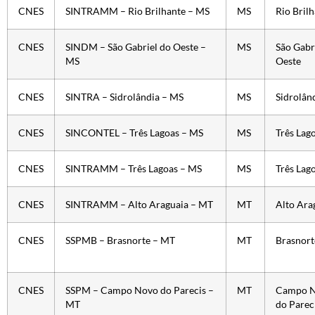
CNES
SINTRAMM – Rio Brilhante – MS
MS
Rio Bril
CNES
SINDM – São Gabriel do Oeste –
MS
São Gabr
MS
Oeste
CNES
SINTRA – Sidrolândia – MS
MS
Sidrolân
CNES
SINCONTEL – Três Lagoas – MS
MS
Três Lag
CNES
SINTRAMM – Três Lagoas – MS
MS
Três Lag
CNES
SINTRAMM – Alto Araguaia – MT
MT
Alto Ara
CNES
SSPMB – Brasnorte – MT
MT
Brasnort
CNES
SSPM – Campo Novo do Parecis –
MT
Campo 
MT
do Parec