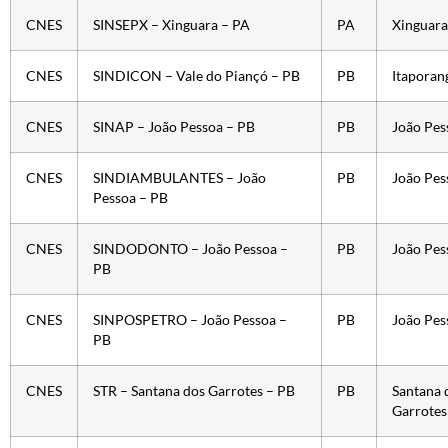
CNES
SINSEPX – Xinguara – PA
PA
Xinguara
CNES
SINDICON – Vale do Piançó – PB
PB
Itaporan
CNES
SINAP – João Pessoa – PB
PB
João Pes
CNES
SINDIAMBULANTES – João
PB
João Pes
Pessoa – PB
CNES
SINDODONTO – João Pessoa –
PB
João Pes
PB
CNES
SINPOSPETRO – João Pessoa –
PB
João Pes
PB
CNES
STR – Santana dos Garrotes – PB
PB
Santana 
Garrotes