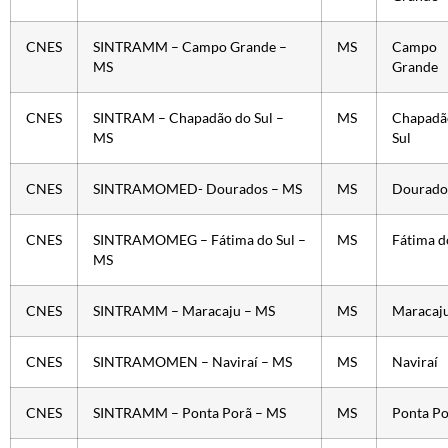
CNES
SINTRAMM – Campo Grande –
MS
Campo
MS
Grande
CNES
SINTRAM – Chapadão do Sul –
MS
Chapadã
MS
Sul
CNES
SINTRAMOMED- Dourados – MS
MS
Dourado
CNES
SINTRAMOMEG – Fátima do Sul –
MS
Fátima d
MS
CNES
SINTRAMM – Maracaju – MS
MS
Maracaj
CNES
SINTRAMOMEN – Naviraí – MS
MS
Naviraí
CNES
SINTRAMM – Ponta Porã – MS
MS
Ponta Po