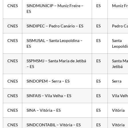
CNES
SINDMUNICIP – Muniz Freire –
ES
Muniz Fr
ES
CNES
SINDIPEC – Pedro Canário – ES
ES
Pedro Ca
CNES
SISMUSAL – Santa Leopoldina –
ES
Santa
ES
Leopoldi
CNES
SSPMSMJ – Santa Maria de Jetibá
ES
Santa Ma
– ES
Jetibá
CNES
SINDOPEM – Serra – ES
ES
Serra
CNES
SINFAIS – Vila Velha – ES
ES
Vila Vel
CNES
SINA – Vitória – ES
ES
Vitória
CNES
SINDCONTABIL – Vitória – ES
ES
Vitória