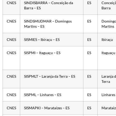
CNES
SINDISBARRA – Conceição da
ES
Conceiçã
Barra – ES
Barra
CNES
SINDSMUDMAR – Domingos
ES
Domingo
Martins – ES
Martins
CNES
SISMIES – Ibiraçu – ES
ES
Ibiraçu
CNES
SISPMI – Itaguaçu – ES
ES
Itaguaçu
CNES
SISPMLT – Laranja da Terra – ES
ES
Laranja 
Terra
CNES
SISPML – Linhares – ES
ES
Linhares
CNES
SISMAPKI – Marataízes – ES
ES
Marataíz