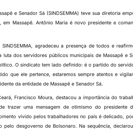
assapê e Senador Sá (SINDSEMMA) teve sua diretoria em
fet, em Massapê. Antônio Maria é novo presidente e coma
 do SINDSEMMA, agradeceu a presença de todos e reafir
 luta dos servidores públicos municipais de Massapê e 
lítico. O sindicato tem lado definido: é o partido do servid
tido que ele pertence, estaremos sempre atentos e vigila
sidente da entidade de Massapê e Senador Sá.
eará, Francisco Moura, destacou a importância do traba
ém de trazer uma mensagem de otimismo do presidente 
omento vivido pelos trabalhadores no país é delicado, po
o pelo desgoverno de Bolsonaro. Na sequência, declaro