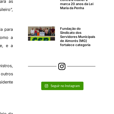
iará as
marca 20 anos da Lei
Maria da Penha
leiro”,
Fundação do
da para
Sindicato dos
Servidores Municipais
 como a
de Aimorés (MG)
fortalece categoria
te, e a
istros,
 outros
sidente
Seguir no Instagram
ério da