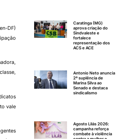
Caratinga (MG)
pen-DF)
aprova criação do
Sindvaleste e
cipação
fortalece
representação dos
ACS e ACE
hadora,
classe,
Antonio Neto anuncia
2ª suplência de
Marina Silva ao
Senado e destaca
sindicalismo
dicatos
to vale
Agosto Lilás 2026:
campanha reforça
gentes
combate à violência
contra a mulher e