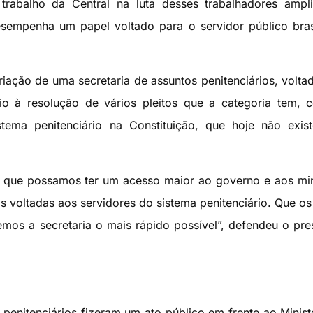
o trabalho da Central na luta desses trabalhadores ampl
empenha um papel voltado para o servidor público brasi
riação de uma secretaria de assuntos penitenciários, volta
oio à resolução de vários pleitos que a categoria tem,
stema penitenciário na Constituição, que hoje não exis
a que possamos ter um acesso maior ao governo e aos min
as voltadas aos servidores do sistema penitenciário. Que os
mos a secretaria o mais rápido possível”, defendeu o pre
penitenciários fizeram um ato público em frente ao Minist