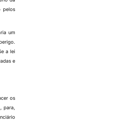
 pelos
aria um
perigo.
e a lei
radas e
ncer os
, para,
nciário