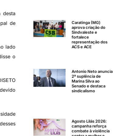
ã desta
ipal de
Caratinga (MG)
aprova criação do
Sindvaleste e
fortalece
representação dos
ao lado
ACS e ACE
disse o
Antonio Neto anuncia
2ª suplência de
NDISETO
Marina Silva ao
Senado e destaca
ndevido
sindicalismo
osidade
Agosto Lilás 2026:
 desses
campanha reforça
combate à violência
contra a mulher e