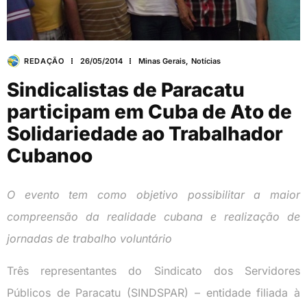
REDAÇÃO
26/05/2014
Minas Gerais
,
Notícias
Sindicalistas de Paracatu
participam em Cuba de Ato de
Solidariedade ao Trabalhador
Cubanoo
O evento tem como objetivo possibilitar a maior
compreensão da realidade cubana e realização de
jornadas de trabalho voluntário
Três representantes do Sindicato dos Servidores
Públicos de Paracatu (SINDSPAR) – entidade filiada à