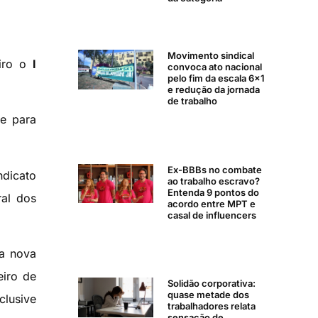
Movimento sindical
eiro o
I
convoca ato nacional
pelo fim da escala 6×1
e redução da jornada
de trabalho
de para
Ex-BBBs no combate
ndicato
ao trabalho escravo?
Entenda 9 pontos do
al dos
acordo entre MPT e
casal de influencers
da nova
eiro de
Solidão corporativa:
quase metade dos
clusive
trabalhadores relata
sensação de