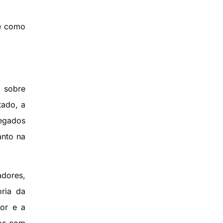
 e como
o sobre
tado, a
legados
anto na
adores,
oria da
or e a