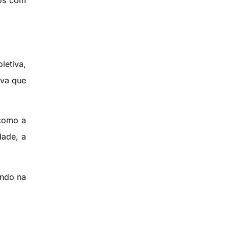
hos com
letiva,
iva que
 como a
dade, a
indo na