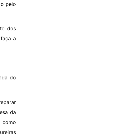
do pelo
nte dos
 faça a
gada do
reparar
fesa da
ia como
ureiras