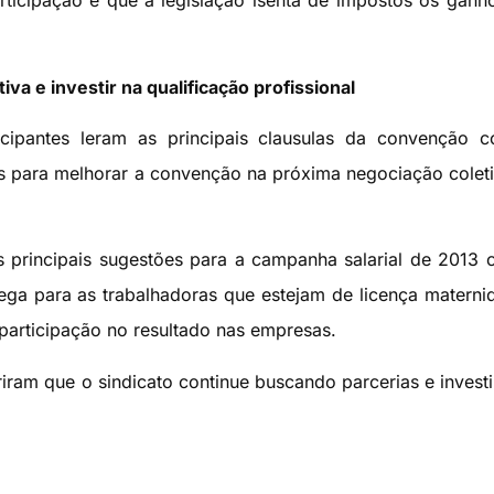
icipação e que a legislação isenta de impostos os gan
va e investir na qualificação profissional
ipantes leram as principais clausulas da convenção co
es para melhorar a convenção na próxima negociação colet
s principais sugestões para a campanha salarial de 2013
rega para as trabalhadoras que estejam de licença materni
 participação no resultado nas empresas.
iram que o sindicato continue buscando parcerias e invest