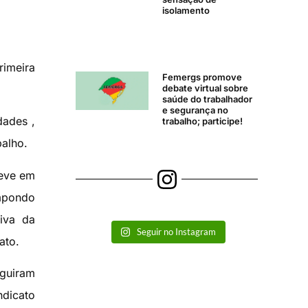
isolamento
rimeira
Femergs promove
debate virtual sobre
saúde do trabalhador
e segurança no
dades ,
trabalho; participe!
balho.
reve em
impondo
tiva da
Seguir no Instagram
ato.
eguiram
ndicato