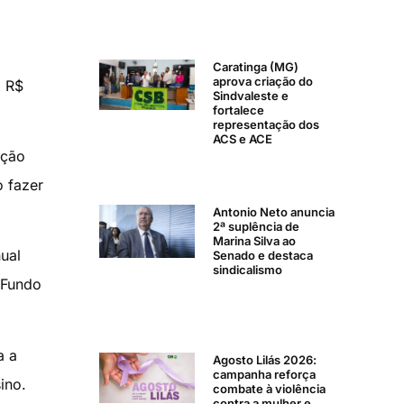
Caratinga (MG)
aprova criação do
a R$
Sindvaleste e
fortalece
representação dos
ACS e ACE
ação
o fazer
Antonio Neto anuncia
2ª suplência de
Marina Silva ao
ual
Senado e destaca
sindicalismo
(Fundo
a a
Agosto Lilás 2026:
campanha reforça
ino.
combate à violência
contra a mulher e