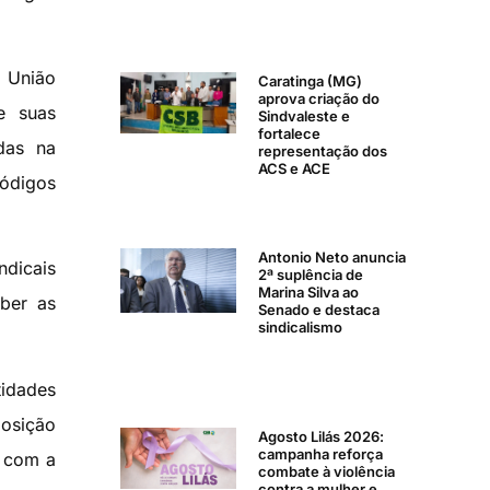
a União
Caratinga (MG)
aprova criação do
e suas
Sindvaleste e
fortalece
das na
representação dos
ACS e ACE
códigos
Antonio Neto anuncia
ndicais
2ª suplência de
Marina Silva ao
ber as
Senado e destaca
sindicalismo
tidades
osição
Agosto Lilás 2026:
campanha reforça
s com a
combate à violência
contra a mulher e