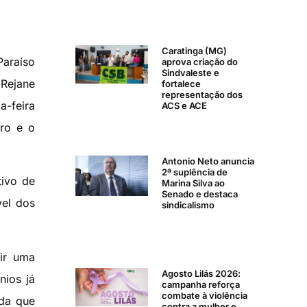
Caratinga (MG)
Paraíso
aprova criação do
Sindvaleste e
Rejane
fortalece
representação dos
a-feira
ACS e ACE
ro e o
Antonio Neto anuncia
2ª suplência de
tivo de
Marina Silva ao
Senado e destaca
vel dos
sindicalismo
ir uma
Agosto Lilás 2026:
nios já
campanha reforça
combate à violência
 da que
contra a mulher e