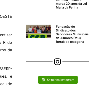
marca 20 anos da Lei
Maria da Penha
UDOESTE
Fundação do
Sindicato dos
Servidores Municipais
entizar
de Aimorés (MG)
fortalece categoria
e Rildo
rno da
FESERP-
gues, e
Seguir no Instagram
rea (de