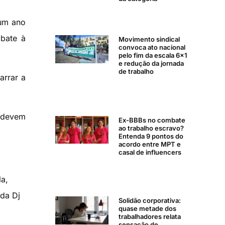
 um ano
mbate à
Movimento sindical
convoca ato nacional
pelo fim da escala 6×1
e redução da jornada
de trabalho
arrar a
 devem
Ex-BBBs no combate
ao trabalho escravo?
Entenda 9 pontos do
acordo entre MPT e
casal de influencers
a,
 da Dj
Solidão corporativa:
quase metade dos
trabalhadores relata
sensação de