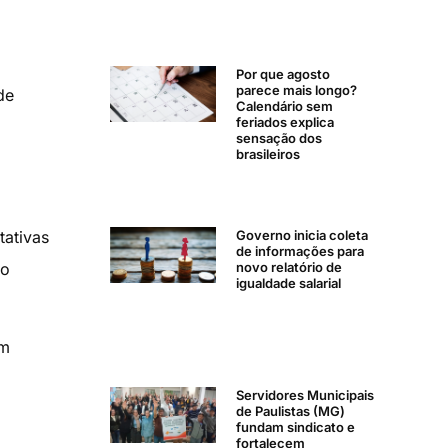
Por que agosto
parece mais longo?
de
Calendário sem
feriados explica
sensação dos
brasileiros
Governo inicia coleta
tativas
de informações para
novo relatório de
ao
igualdade salarial
ém
Servidores Municipais
de Paulistas (MG)
fundam sindicato e
fortalecem