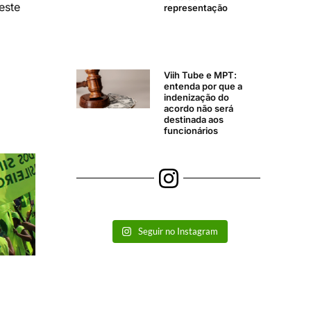
este
representação
Viih Tube e MPT:
entenda por que a
indenização do
acordo não será
destinada aos
funcionários
Seguir no Instagram