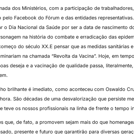
nada dos Ministérios, com a participação de trabalhadores,
do pelo Facebook do Fórum e das entidades representativas.
ar o Dia Nacional da Saúde por ser a data de nascimento d
rsonagem na história do combate e erradicação das epidem
o começo do século XX.E pensar que as medidas sanitárias e
minariam na chamada “Revolta da Vacina”. Hoje, em temp
oas deseja e a vacinação de qualidade passa, literalmente,
gem.
ho brilhante é imediato, como aconteceu com Oswaldo Cr
 hora. São décadas de uma desvalorização que persiste m
ue teve os nossos profissionais na linha de frente o tempo in
les que, de fato, a promovem sejam mais do que homenag
ado, presente e futuro que garantirão para diversas geraç