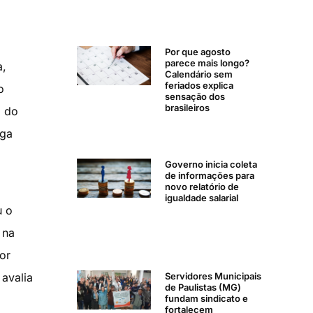
Por que agosto
parece mais longo?
a,
Calendário sem
feriados explica
o
sensação dos
brasileiros
o do
rga
Governo inicia coleta
de informações para
novo relatório de
igualdade salarial
u o
 na
or
avalia
Servidores Municipais
de Paulistas (MG)
fundam sindicato e
fortalecem