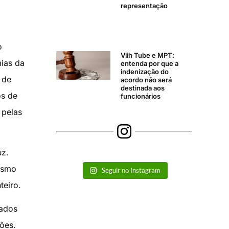
representação
o
Viih Tube e MPT:
ias da
entenda por que a
indenização do
 de
acordo não será
destinada aos
os de
funcionários
 pelas
uz.
esmo
Seguir no Instagram
teiro.
eados
ões.