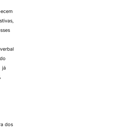
doecem
tivas,
esses
 verbal
ndo
 já
%
ra dos