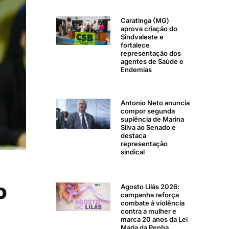
Caratinga (MG)
aprova criação do
Sindvaleste e
fortalece
representação dos
agentes de Saúde e
Endemias
Antonio Neto anuncia
compor segunda
suplência de Marina
Silva ao Senado e
destaca
representação
sindical
o
Agosto Lilás 2026:
campanha reforça
combate à violência
contra a mulher e
marca 20 anos da Lei
Maria da Penha