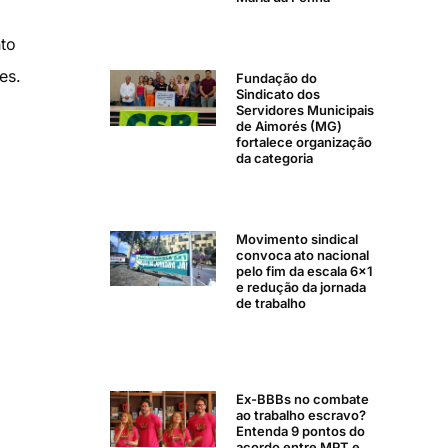
to
es.
Fundação do
Sindicato dos
Servidores Municipais
de Aimorés (MG)
fortalece organização
da categoria
Movimento sindical
convoca ato nacional
pelo fim da escala 6×1
e redução da jornada
de trabalho
Ex-BBBs no combate
ao trabalho escravo?
Entenda 9 pontos do
acordo entre MPT e